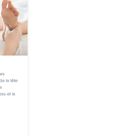
tes
de la tête
a
ess et la