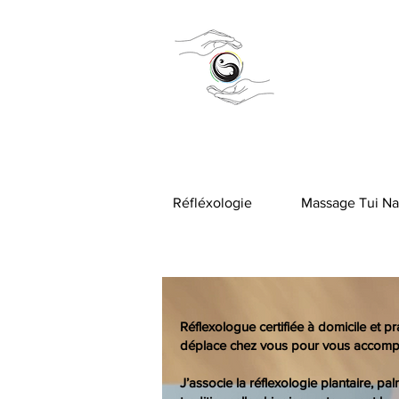
Réfléxologie
Massage Tui Na
Réflexologue certifiée à domicile et p
déplace chez vous pour vous accompag
J’associe la réflexologie plantaire, pa