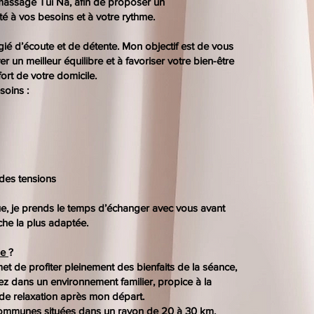
 massage Tui Na, afin de proposer un
 à vos besoins et à votre rythme.
ié d’écoute et de détente. Mon objectif est de vous
er un meilleur équilibre et à favoriser votre bien-être
ort de votre domicile.
oins :
es tensions
, je prends le temps d’échanger avec vous avant
che la plus adaptée.
le
?
et de profiter pleinement des bienfaits de la séance,
ez dans un environnement familier, propice à la
 de relaxation après mon départ.
 communes situées dans un rayon de 20 à 30 km,