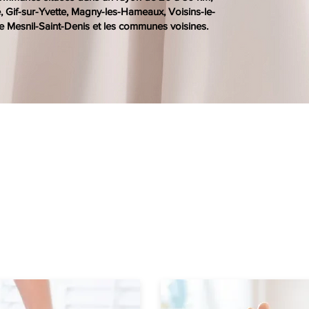
Gif-sur-Yvette, Magny-les-Hameaux, Voisins-le-
e Mesnil-Saint-Denis et les communes voisines.
E SOIN DE SOI TOUT NATU