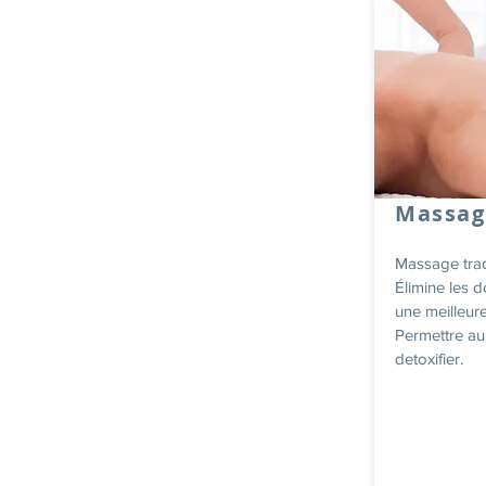
Massag
Massage tradi
Élimine
les d
une meilleure
Permettre au
detoxifier.