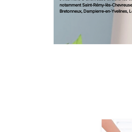
notamment Saint-Rémy-lès-Chevreuse, 
Bretonneux, Dampierre-en-Yvelines, L
PRENDR