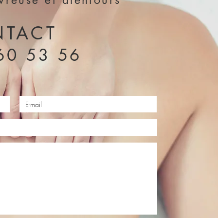
vreuse et alentours
TACT
60 53 56
Envoyer