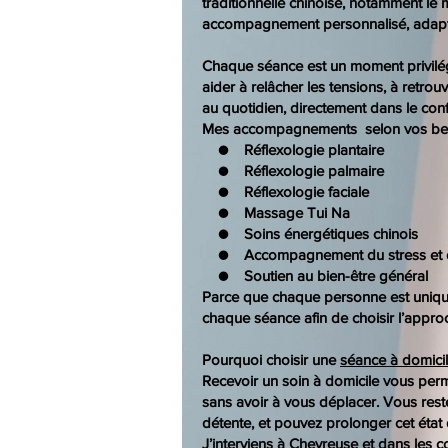
traditionnelle chinoise, notamment le
accompagnement personnalisé, adapté
Chaque séance est un moment privilég
aider à relâcher les tensions, à retrouv
au quotidien, directement dans le conf
Mes accompagnements selon vos bes
● Réflexologie plantaire
● Réflexologie palmaire
● Réflexologie faciale
● Massage Tui Na
● Soins énergétiques chinois
● Accompagnement du stress et d
● Soutien au bien-être général
Parce que chaque personne est unique
chaque séance afin de choisir l’appro
Pourquoi choisir une
séance à domici
Recevoir un soin à domicile vous perm
sans avoir à vous déplacer. Vous rest
détente, et pouvez prolonger cet état
J’interviens à Chevreuse et dans les